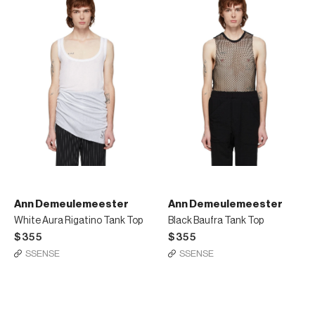
Ann Demeulemeester
Ann Demeulemeester
White Aura Rigatino Tank Top
Black Baufra Tank Top
$355
$355
SSENSE
SSENSE