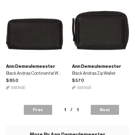
Ann Demeulemeester
Ann Demeulemeester
Black Andras Continental Wallet
Black Andras Zip Wallet
$850
$570
SSENSE
SSENSE
1
/
1
Prev
Next
More By Ann Demeulemeester