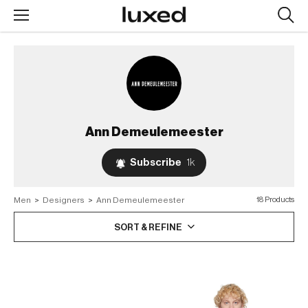
Searc
design
produc
Ann Demeulemeester
Subscribe
1k
Men
>
Designers
>
Ann Demeulemeester
18 Products
SORT & REFINE