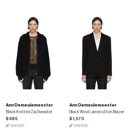
Ann Demeulemeester
Ann Demeulemeester
Black Knitted Zip Sweater
Black Wool Lainecotton Blazer
$985
$1,570
SSENSE
SSENSE