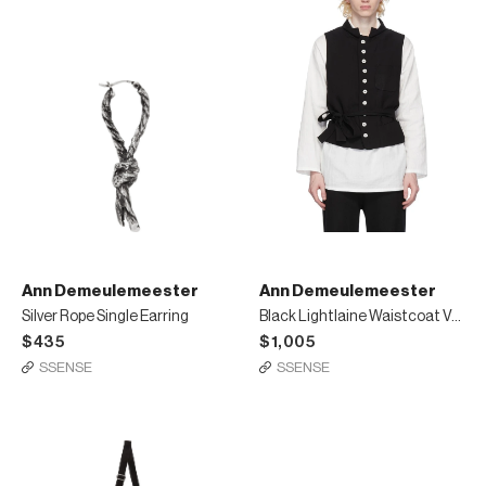
Ann Demeulemeester
Ann Demeulemeester
Silver Rope Single Earring
Black Lightlaine Waistcoat Vest
$435
$1,005
SSENSE
SSENSE