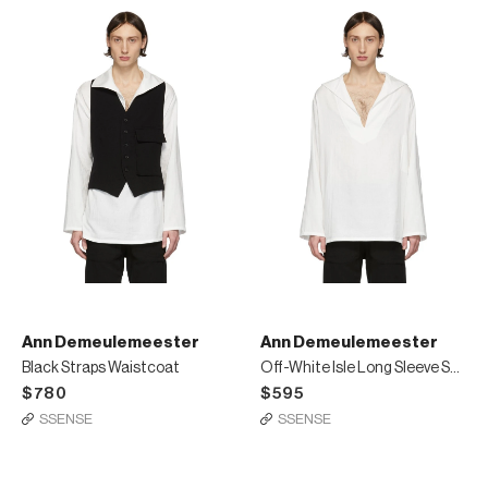
Ann Demeulemeester
Ann Demeulemeester
Black Straps Waistcoat
Off-White Isle Long Sleeve Shirt
$780
$595
SSENSE
SSENSE