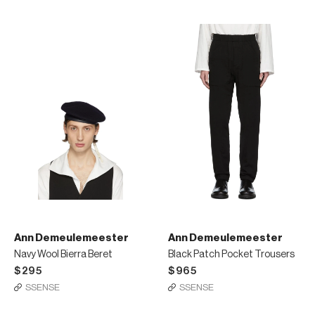
Ann Demeulemeester
Ann Demeulemeester
Navy Wool Bierra Beret
Black Patch Pocket Trousers
$295
$965
SSENSE
SSENSE